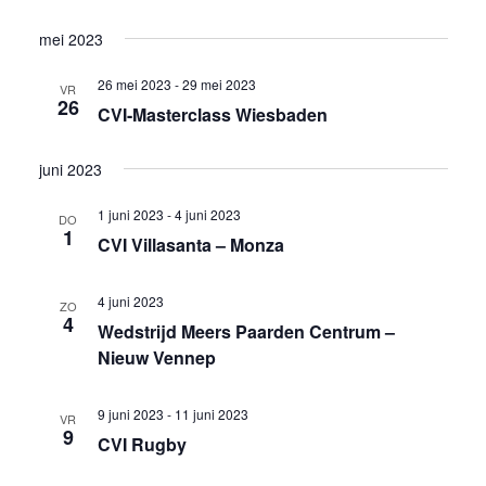
weer
Selecteer
Zoeken
mei 2023
een
navig
en
datum.
26 mei 2023
-
29 mei 2023
VR
weergev
26
CVI-Masterclass Wiesbaden
navigati
juni 2023
1 juni 2023
-
4 juni 2023
DO
1
CVI Villasanta – Monza
4 juni 2023
ZO
4
Wedstrijd Meers Paarden Centrum –
Nieuw Vennep
9 juni 2023
-
11 juni 2023
VR
9
CVI Rugby