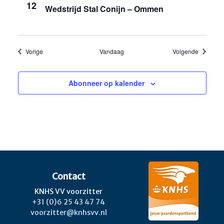
12
Wedstrijd Stal Conijn – Ommen
Evenementen
Eveneme
Vorige
Vandaag
Volgende
Abonneer op kalender
Contact
KNHS VV voorzitter
+31 (0)6 25 43 47 74
voorzitter@knhsvv.nl