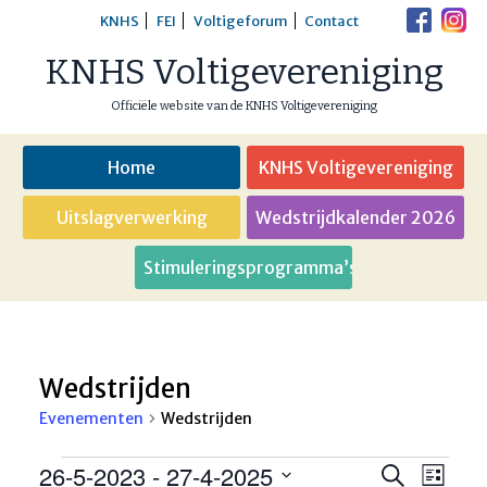
Skip
KNHS
FEI
Voltigeforum
Contact
to
KNHS Voltigevereniging
content
Officiële website van de KNHS Voltigevereniging
Home
KNHS Voltigevereniging
Uitslagverwerking
Wedstrijdkalender 2026
Stimuleringsprogramma’s
Wedstrijden
Evenementen
Wedstrijden
Evenementen
26-5-2023
 - 
27-4-2025
Eveneme
Even
Zoeken
Lijst