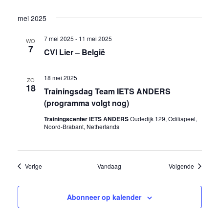
mei 2025
7 mei 2025
-
11 mei 2025
WO
7
CVI Lier – België
18 mei 2025
ZO
18
Trainingsdag Team IETS ANDERS
(programma volgt nog)
Trainingscenter IETS ANDERS
Oudedijk 129, Odiliapeel,
Noord-Brabant, Netherlands
Evenementen
Eveneme
Vorige
Vandaag
Volgende
Abonneer op kalender