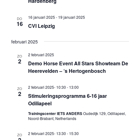
Hardenberg
16 januari 2025
-
19 januari 2025
DO
16
CVI Leipzig
februari 2025
2 februari 2025
ZO
2
Demo Horse Event All Stars Showteam De
Heerevelden – ‘s Hertogenbosch
2 februari 2025- 10:30
-
13:00
ZO
2
Stimuleringsprogramma 6-16 jaar
Odiliapeel
Trainingscenter IETS ANDERS
Oudedijk 129, Odiliapeel,
Noord-Brabant, Netherlands
2 februari 2025- 13:30
-
15:30
ZO
2