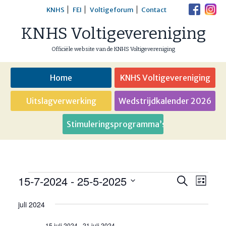
Skip
KNHS
FEI
Voltigeforum
Contact
to
KNHS Voltigevereniging
content
Officiële website van de KNHS Voltigevereniging
Home
KNHS Voltigevereniging
Uitslagverwerking
Wedstrijdkalender 2026
Stimuleringsprogramma’s
15-7-2024
 - 
25-5-2025
Evenementen
Eveneme
Even
Zoeken
Lijst
weer
Selecteer
Zoeken
juli 2024
een
navig
en
datum.
15 juli 2024
-
21 juli 2024