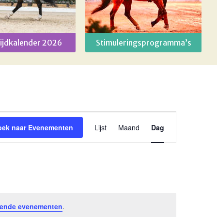
ijdkalender 2026
Stimuleringsprogramma’s
Evenement
oek naar Evenementen
Lijst
Maand
Dag
weergaven
navigatie
ende evenementen
.