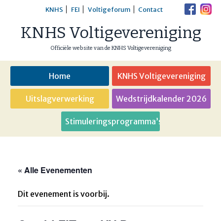
Skip
KNHS
FEI
Voltigeforum
Contact
to
KNHS Voltigevereniging
content
Officiële website van de KNHS Voltigevereniging
Home
KNHS Voltigevereniging
Uitslagverwerking
Wedstrijdkalender 2026
Stimuleringsprogramma’s
« Alle Evenementen
Dit evenement is voorbij.