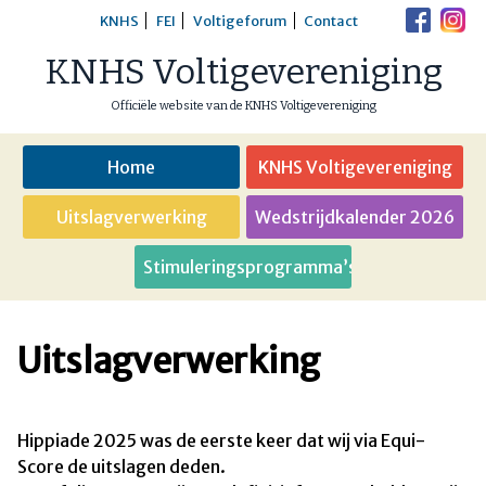
Skip
KNHS
FEI
Voltigeforum
Contact
to
KNHS Voltigevereniging
content
Officiële website van de KNHS Voltigevereniging
Home
KNHS Voltigevereniging
Uitslagverwerking
Wedstrijdkalender 2026
Stimuleringsprogramma’s
Uitslagverwerking
Hippiade 2025 was de eerste keer dat wij via Equi-
Score de uitslagen deden.