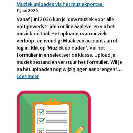
Muziek uploaden via het muziekportaal
11 juni 2026
Vanaf juni 2026 kun je jouw muziek voor alle
voltigewedstrijden online aanleveren via het
muziekportaal. Het uploaden van muziek
verloopt eenvoudig: Maak een account aan of
log in. Klik op ‘Muziek uploaden’. Vul het
formulier in en selecteer de klasse. Upload je
muziekbestand en verstuur het formulier. Wil je
na het uploaden nog wijzigingen aanbrengen?…
:
Lees meer
M
u
z
i
e
k
u
p