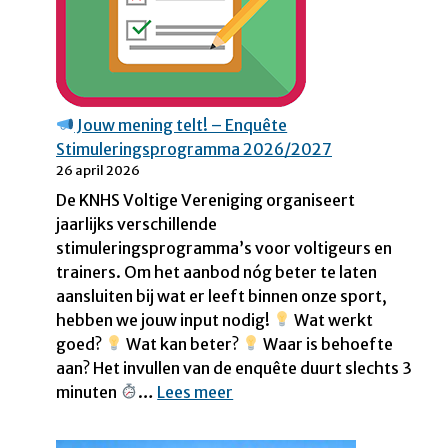
l
o
a
d
e
Jouw mening telt! – Enquête
n
Stimuleringsprogramma 2026/2027
v
26 april 2026
i
De KNHS Voltige Vereniging organiseert
a
jaarlijks verschillende
h
stimuleringsprogramma’s voor voltigeurs en
e
trainers. Om het aanbod nóg beter te laten
t
aansluiten bij wat er leeft binnen onze sport,
m
hebben we jouw input nodig!
Wat werkt
u
goed?
Wat kan beter?
Waar is behoefte
z
aan? Het invullen van de enquête duurt slechts 3
i
:
minuten
…
Lees meer
e
k
J