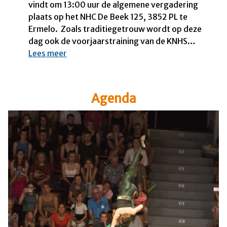
vindt om 13:00 uur de algemene vergadering
ê
plaats op het NHC De Beek 125, 3852 PL te
t
Ermelo. Zoals traditiegetrouw wordt op deze
e
dag ook de voorjaarstraining van de KNHS…
S
:
Lees meer
t
A
i
L
m
V
Agenda
u
v
l
o
e
o
r
r
i
j
n
a
g
a
s
r
p
2
r
0
o
2