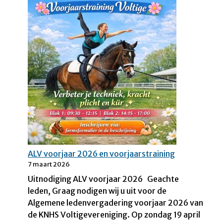
p
o
o
u
r
w
t
m
a
e
a
n
l
i
n
g
t
e
l
t
ALV voorjaar 2026 en voorjaarstraining
!
7 maart 2026
–
Uitnodiging ALV voorjaar 2026 Geachte
E
leden, Graag nodigen wij u uit voor de
n
Algemene ledenvergadering voorjaar 2026 van
q
de KNHS Voltigevereniging. Op zondag 19 april
u