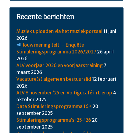
Recente berichten
Muziek uploaden via het muziekportaal
11 juni
2026
Jouw mening telt! – Enquête
Stimuleringsprogramma 2026/2027
26 april
2026
ALV voorjaar 2026 en voorjaarstraining
7
maart 2026
Vacature(s) algemeen bestuurslid
12 februari
2026
ALV 8 november ’25 en Voltigecafé in Lierop
4
oktober 2025
Data Stimuleringsprogramma 16+
20
september 2025
Stimuleringsprogramma’s ’25-’26
20
september 2025