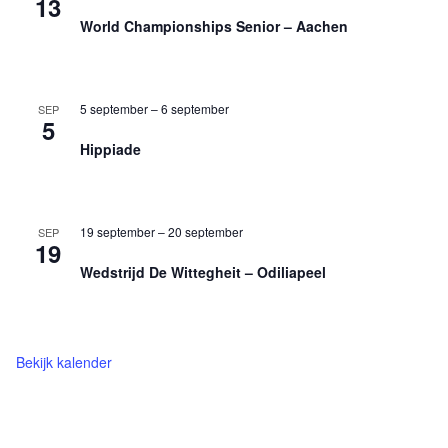
13
g
World Championships Senior – Aachen
5 september
–
6 september
SEP
5
Hippiade
19 september
–
20 september
SEP
19
Wedstrijd De Wittegheit – Odiliapeel
Bekijk kalender