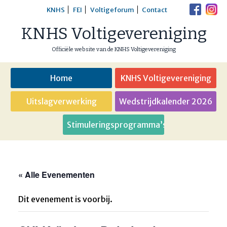
Skip
KNHS
FEI
Voltigeforum
Contact
to
KNHS Voltigevereniging
content
Officiële website van de KNHS Voltigevereniging
Home
KNHS Voltigevereniging
Uitslagverwerking
Wedstrijdkalender 2026
Stimuleringsprogramma’s
« Alle Evenementen
Dit evenement is voorbij.