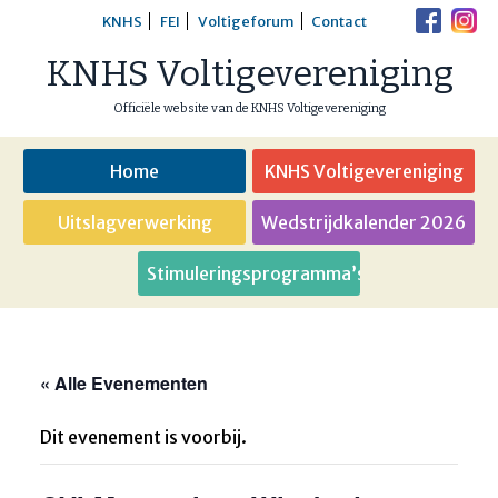
Skip
KNHS
FEI
Voltigeforum
Contact
to
KNHS Voltigevereniging
content
Officiële website van de KNHS Voltigevereniging
Home
KNHS Voltigevereniging
Uitslagverwerking
Wedstrijdkalender 2026
Stimuleringsprogramma’s
« Alle Evenementen
Dit evenement is voorbij.