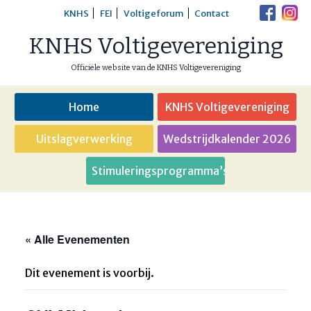
Skip
KNHS
FEI
Voltigeforum
Contact
to
KNHS Voltigevereniging
content
Officiële website van de KNHS Voltigevereniging
Home
KNHS Voltigevereniging
Uitslagverwerking
Wedstrijdkalender 2026
Stimuleringsprogramma’s
« Alle Evenementen
Dit evenement is voorbij.