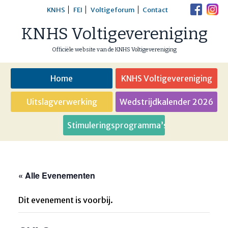
Skip
KNHS
FEI
Voltigeforum
Contact
to
KNHS Voltigevereniging
content
Officiële website van de KNHS Voltigevereniging
Home
KNHS Voltigevereniging
Uitslagverwerking
Wedstrijdkalender 2026
Stimuleringsprogramma’s
« Alle Evenementen
Dit evenement is voorbij.