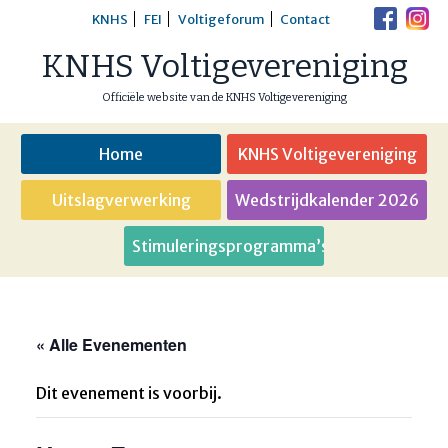
Skip
KNHS
FEI
Voltigeforum
Contact
to
KNHS Voltigevereniging
content
Officiële website van de KNHS Voltigevereniging
Home
KNHS Voltigevereniging
Uitslagverwerking
Wedstrijdkalender 2026
Stimuleringsprogramma’s
« Alle Evenementen
Dit evenement is voorbij.