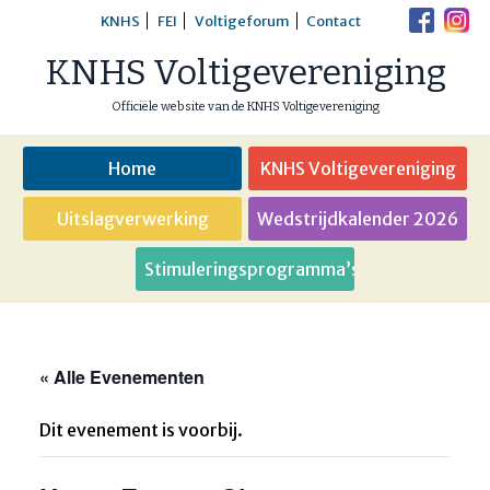
Skip
KNHS
FEI
Voltigeforum
Contact
to
KNHS Voltigevereniging
content
Officiële website van de KNHS Voltigevereniging
Home
KNHS Voltigevereniging
Uitslagverwerking
Wedstrijdkalender 2026
Stimuleringsprogramma’s
« Alle Evenementen
Dit evenement is voorbij.