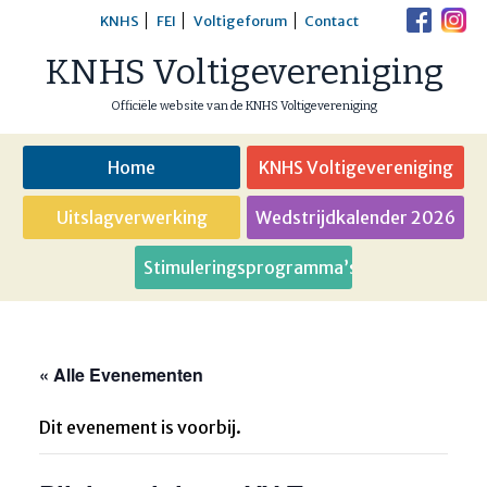
Skip
KNHS
FEI
Voltigeforum
Contact
to
KNHS Voltigevereniging
content
Officiële website van de KNHS Voltigevereniging
Home
KNHS Voltigevereniging
Uitslagverwerking
Wedstrijdkalender 2026
Stimuleringsprogramma’s
« Alle Evenementen
Dit evenement is voorbij.