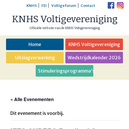
Skip
KNHS
FEI
Voltigeforum
Contact
to
KNHS Voltigevereniging
content
Officiële website van de KNHS Voltigevereniging
Home
KNHS Voltigevereniging
Uitslagverwerking
Wedstrijdkalender 2026
Stimuleringsprogramma’s
« Alle Evenementen
Dit evenement is voorbij.