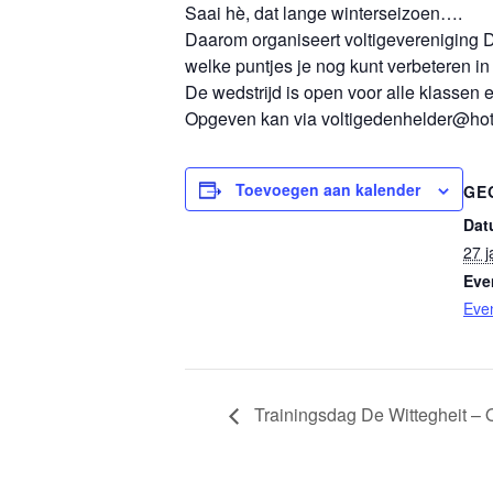
Saai hè, dat lange winterseizoen….
Daarom organiseert voltigevereniging D
welke puntjes je nog kunt verbeteren in
De wedstrijd is open voor alle klassen
Opgeven kan via voltigedenhelder@hotmail
Toevoegen aan kalender
GE
Dat
27 j
Eve
Eve
Trainingsdag De Wittegheit – O