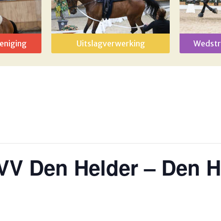
eniging
Uitslagverwerking
Wedstr
VV Den Helder – Den H