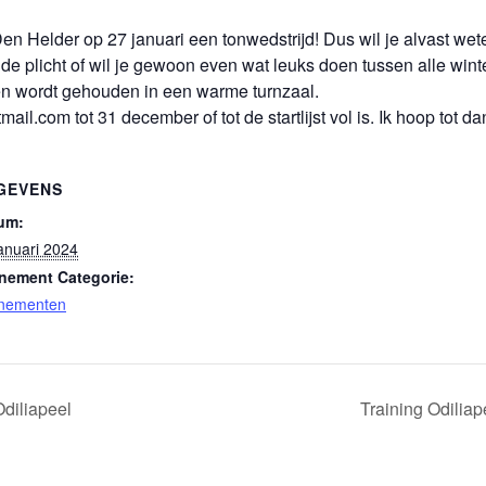
en Helder op 27 januari een tonwedstrijd! Dus wil je alvast wet
 de plicht of wil je gewoon even wat leuks doen tussen alle wint
 en wordt gehouden in een warme turnzaal.
.com tot 31 december of tot de startlijst vol is. Ik hoop tot da
GEVENS
um:
anuari 2024
nement Categorie:
nementen
diliapeel
Training Odilia