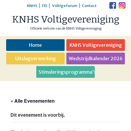
Skip
KNHS
FEI
Voltigeforum
Contact
to
KNHS Voltigevereniging
content
Officiële website van de KNHS Voltigevereniging
Home
KNHS Voltigevereniging
Uitslagverwerking
Wedstrijdkalender 2026
Stimuleringsprogramma’s
« Alle Evenementen
Dit evenement is voorbij.