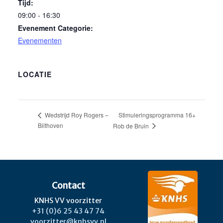
Tijd:
09:00 - 16:30
Evenement Categorie:
Evenementen
LOCATIE
Stimuleringsprogramma 16+
Wedstrijd Roy Rogers –
Bilthoven
Rob de Bruin
Contact
KNHS VV voorzitter
+31 (0)6 25 43 47 74
voorzitter@knhsvv.nl