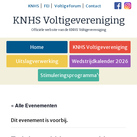
Skip
KNHS
FEI
Voltigeforum
Contact
to
KNHS Voltigevereniging
content
Officiële website van de KNHS Voltigevereniging
Home
KNHS Voltigevereniging
Uitslagverwerking
Wedstrijdkalender 2026
Stimuleringsprogramma’s
« Alle Evenementen
Dit evenement is voorbij.