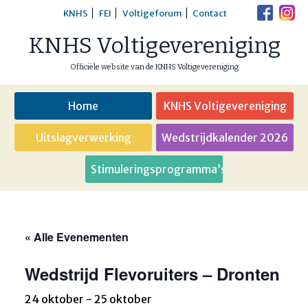
Skip
KNHS
FEI
Voltigeforum
Contact
to
KNHS Voltigevereniging
content
Officiële website van de KNHS Voltigevereniging
Home
KNHS Voltigevereniging
Uitslagverwerking
Wedstrijdkalender 2026
Stimuleringsprogramma’s
« Alle Evenementen
Wedstrijd Flevoruiters – Dronten
24 oktober
-
25 oktober