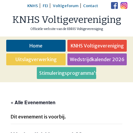
Skip
KNHS
FEI
Voltigeforum
Contact
to
KNHS Voltigevereniging
content
Officiële website van de KNHS Voltigevereniging
Home
KNHS Voltigevereniging
Uitslagverwerking
Wedstrijdkalender 2026
Stimuleringsprogramma’s
« Alle Evenementen
Dit evenement is voorbij.