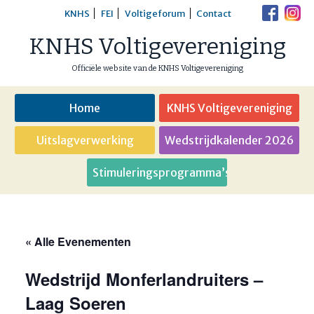
Skip
KNHS
FEI
Voltigeforum
Contact
to
KNHS Voltigevereniging
content
Officiële website van de KNHS Voltigevereniging
Home
KNHS Voltigevereniging
Uitslagverwerking
Wedstrijdkalender 2026
Stimuleringsprogramma’s
« Alle Evenementen
Wedstrijd Monferlandruiters –
Laag Soeren