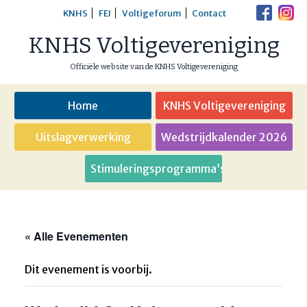
Skip
KNHS
FEI
Voltigeforum
Contact
to
KNHS Voltigevereniging
content
Officiële website van de KNHS Voltigevereniging
Home
KNHS Voltigevereniging
Uitslagverwerking
Wedstrijdkalender 2026
Stimuleringsprogramma’s
« Alle Evenementen
Dit evenement is voorbij.