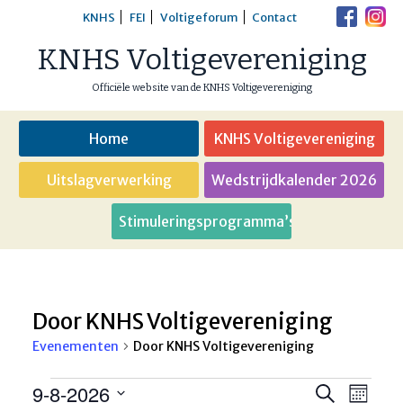
Skip
KNHS
FEI
Voltigeforum
Contact
to
KNHS Voltigevereniging
content
Officiële website van de KNHS Voltigevereniging
Home
KNHS Voltigevereniging
Uitslagverwerking
Wedstrijdkalender 2026
Stimuleringsprogramma’s
Door KNHS Voltigevereniging
Evenementen
Door KNHS Voltigevereniging
Evenementen
9-8-2026
Eveneme
Even
Zoeken
Maand