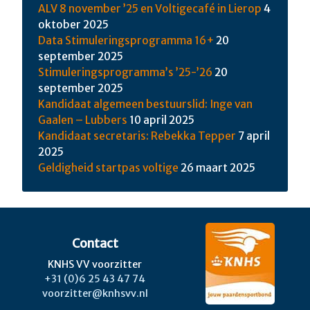
ALV 8 november ’25 en Voltigecafé in Lierop
4
oktober 2025
Data Stimuleringsprogramma 16+
20
september 2025
Stimuleringsprogramma’s ’25-’26
20
september 2025
Kandidaat algemeen bestuurslid: Inge van
Gaalen – Lubbers
10 april 2025
Kandidaat secretaris: Rebekka Tepper
7 april
2025
Geldigheid startpas voltige
26 maart 2025
Contact
KNHS VV voorzitter
+31 (0)6 25 43 47 74
voorzitter@knhsvv.nl