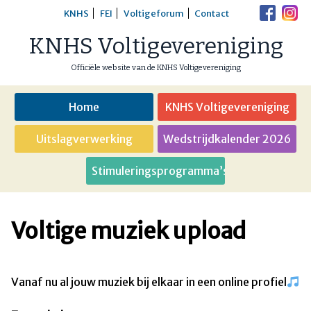
Skip
KNHS
FEI
Voltigeforum
Contact
to
KNHS Voltigevereniging
content
Officiële website van de KNHS Voltigevereniging
Home
KNHS Voltigevereniging
Uitslagverwerking
Wedstrijdkalender 2026
Stimuleringsprogramma’s
Voltige muziek upload
Vanaf nu al jouw muziek bij elkaar in een online profiel