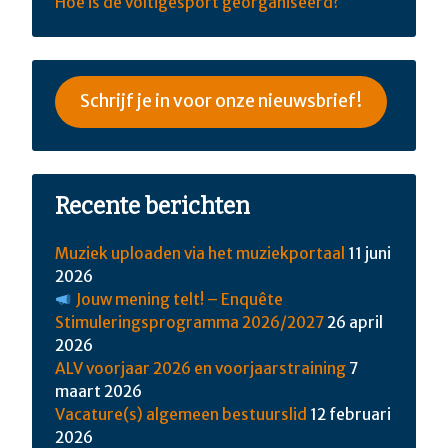
Hoe is de voltigesport georganiseerd?
Schrijf je in voor onze nieuwsbrief!
Recente berichten
Muziek uploaden via het muziekportaal
11 juni
2026
Jouw mening telt! – Enquête
Stimuleringsprogramma 2026/2027
26 april
2026
ALV voorjaar 2026 en voorjaarstraining
7
maart 2026
Vacature(s) algemeen bestuurslid
12 februari
2026