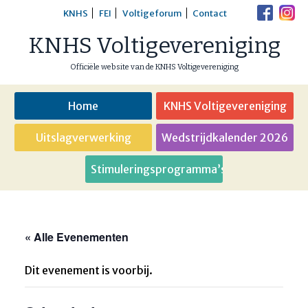
Skip
KNHS
FEI
Voltigeforum
Contact
to
KNHS Voltigevereniging
content
Officiële website van de KNHS Voltigevereniging
Home
KNHS Voltigevereniging
Uitslagverwerking
Wedstrijdkalender 2026
Stimuleringsprogramma’s
« Alle Evenementen
Dit evenement is voorbij.