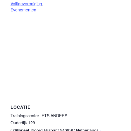
Voltigevereniging
,
Evenementen
LOCATIE
Trainingscenter IETS ANDERS
Oudedijk 129
Odiliapeel
,
Noord-Brabant
5409SC
Netherlands
+