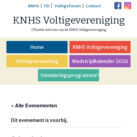
Skip
KNHS
FEI
Voltigeforum
Contact
to
KNHS Voltigevereniging
content
Officiële website van de KNHS Voltigevereniging
Home
KNHS Voltigevereniging
Uitslagverwerking
Wedstrijdkalender 2026
Stimuleringsprogramma’s
« Alle Evenementen
Dit evenement is voorbij.