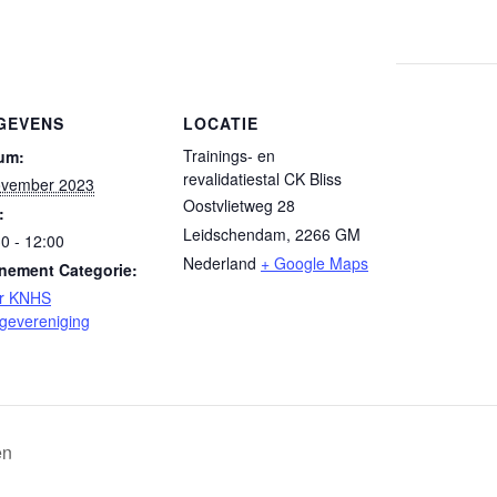
GEVENS
LOCATIE
Trainings- en
um:
revalidatiestal CK Bliss
ovember 2023
Oostvlietweg 28
:
Leidschendam
,
2266 GM
0 - 12:00
Nederland
+ Google Maps
nement Categorie:
r KNHS
igevereniging
en