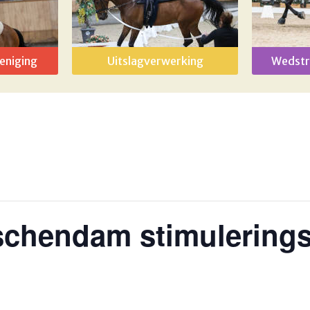
eniging
Uitslagverwerking
Wedstr
dschendam stimulerin