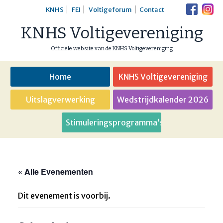
Skip
KNHS
FEI
Voltigeforum
Contact
to
KNHS Voltigevereniging
content
Officiële website van de KNHS Voltigevereniging
Home
KNHS Voltigevereniging
Uitslagverwerking
Wedstrijdkalender 2026
Stimuleringsprogramma’s
« Alle Evenementen
Dit evenement is voorbij.