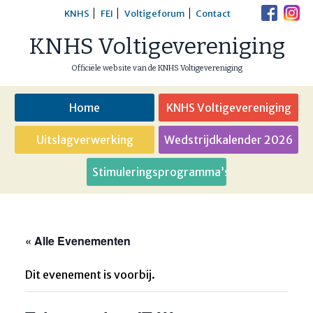
Skip
KNHS
FEI
Voltigeforum
Contact
to
KNHS Voltigevereniging
content
Officiële website van de KNHS Voltigevereniging
Home
KNHS Voltigevereniging
Uitslagverwerking
Wedstrijdkalender 2026
Stimuleringsprogramma’s
« Alle Evenementen
Dit evenement is voorbij.