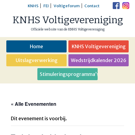
Skip
KNHS
FEI
Voltigeforum
Contact
to
KNHS Voltigevereniging
content
Officiële website van de KNHS Voltigevereniging
Home
KNHS Voltigevereniging
Uitslagverwerking
Wedstrijdkalender 2026
Stimuleringsprogramma’s
« Alle Evenementen
Dit evenement is voorbij.