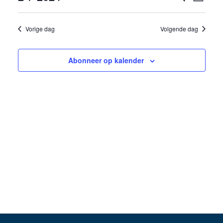
Dag
2
weer
Selecteer
Zoeken
een
navig
juli
Vorige dag
Volgende dag
en
datum.
weergev
2024
Abonneer op kalender
navigati