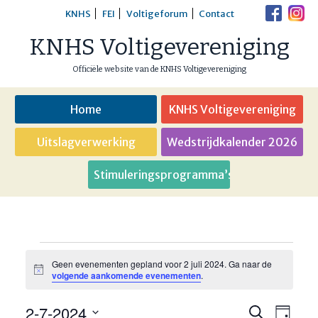
Skip
KNHS
FEI
Voltigeforum
Contact
to
KNHS Voltigevereniging
content
Officiële website van de KNHS Voltigevereniging
Home
KNHS Voltigevereniging
Uitslagverwerking
Wedstrijdkalender 2026
Stimuleringsprogramma’s
Evenementen
Geen evenementen gepland voor 2 juli 2024. Ga naar de
Bericht
volgende aankomende evenementen
.
in
2-7-2024
Eveneme
Even
Zoeken