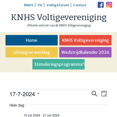
Skip
KNHS
FEI
Voltigeforum
Contact
to
KNHS Voltigevereniging
content
Officiële website van de KNHS Voltigevereniging
Home
KNHS Voltigevereniging
Uitslagverwerking
Wedstrijdkalender 2026
Stimuleringsprogramma’s
17-7-2024
Evenementen
Eveneme
Even
Zoeken
Dag
weer
Selecteer
Zoeken
Hele dag
in
een
navig
en
datum.
15 juli 2024
-
21 juli 2024