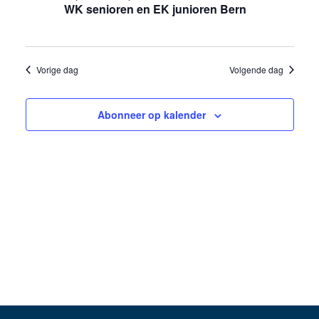
17
WK senioren en EK junioren Bern
weergev
juli
navigati
2024
Vorige dag
Volgende dag
Abonneer op kalender