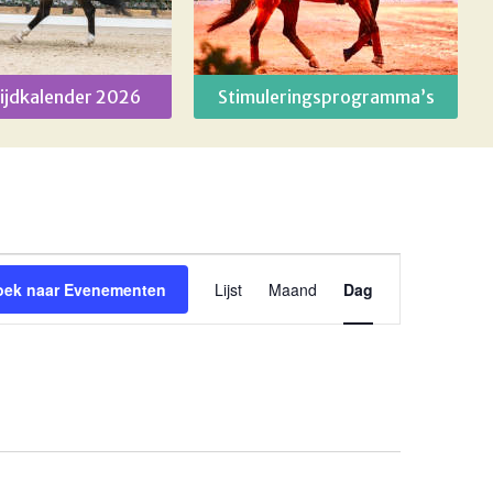
ijdkalender 2026
Stimuleringsprogramma’s
Evenement
oek naar Evenementen
Lijst
Maand
Dag
weergaven
navigatie