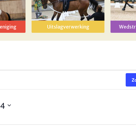
eniging
Uitslagverwerking
Wedstr
Z
24