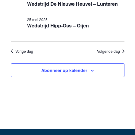
25
Wedstrijd De Nieuwe Heuvel – Lunteren
weergev
mei
navigati
25 mei 2025
Wedstrijd Hipp-Oss – Oijen
2025
Vorige dag
Volgende dag
Abonneer op kalender