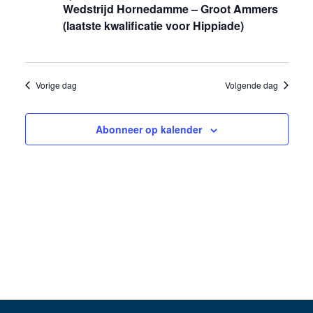
5
Wedstrijd Hornedamme – Groot Ammers
weergev
(laatste kwalificatie voor Hippiade)
juli
navigati
2025
Vorige dag
Volgende dag
Abonneer op kalender