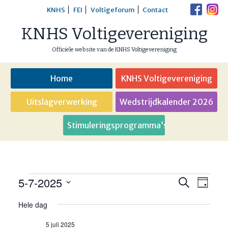
Skip
KNHS
FEI
Voltigeforum
Contact
to
KNHS Voltigevereniging
content
Officiële website van de KNHS Voltigevereniging
Home
KNHS Voltigevereniging
Uitslagverwerking
Wedstrijdkalender 2026
Stimuleringsprogramma’s
5-7-2025
Evenementen
Eveneme
Even
Zoeken
Dag
weer
Selecteer
Zoeken
Hele dag
in
een
navig
en
datum.
5 juli 2025