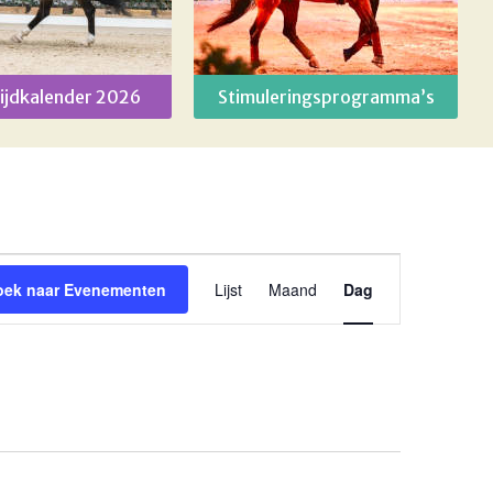
ijdkalender 2026
Stimuleringsprogramma’s
Evenement
oek naar Evenementen
Lijst
Maand
Dag
weergaven
navigatie