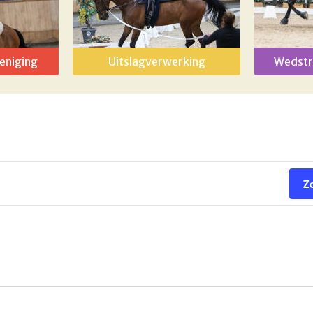
eniging
Uitslagverwerking
Wedstr
Z