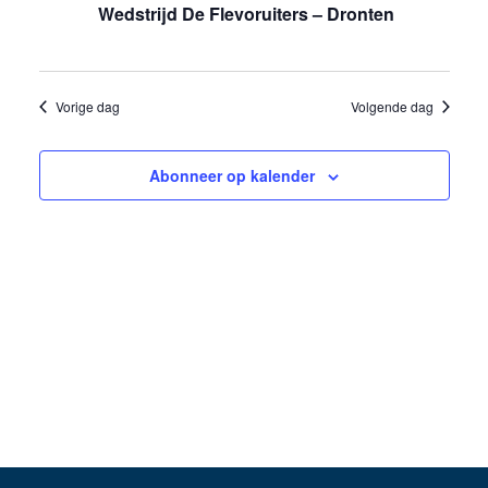
25
Wedstrijd De Flevoruiters – Dronten
weergev
oktober
navigati
2025
Vorige dag
Volgende dag
Abonneer op kalender