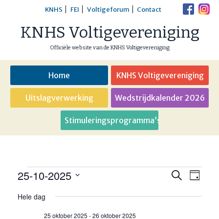
Skip
KNHS
FEI
Voltigeforum
Contact
to
KNHS Voltigevereniging
content
Officiële website van de KNHS Voltigevereniging
Home
KNHS Voltigevereniging
Uitslagverwerking
Wedstrijdkalender 2026
Stimuleringsprogramma’s
25-10-2025
Evenementen
Eveneme
Even
Zoeken
Dag
weer
Selecteer
Zoeken
Hele dag
in
een
navig
en
datum.
25 oktober 2025
-
26 oktober 2025