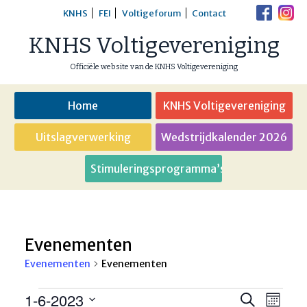
Skip
KNHS
FEI
Voltigeforum
Contact
to
KNHS Voltigevereniging
content
Officiële website van de KNHS Voltigevereniging
Home
KNHS Voltigevereniging
Uitslagverwerking
Wedstrijdkalender 2026
Stimuleringsprogramma’s
Evenementen
Evenementen
Evenementen
Evenementen
1-6-2023
Eveneme
Even
Zoeken
Maand