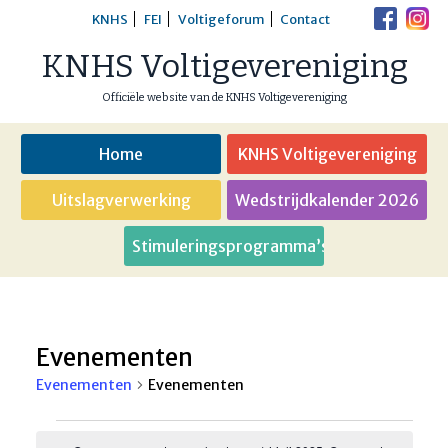
Skip
KNHS
FEI
Voltigeforum
Contact
to
KNHS Voltigevereniging
content
Officiële website van de KNHS Voltigevereniging
Home
KNHS Voltigevereniging
Uitslagverwerking
Wedstrijdkalender 2026
Stimuleringsprogramma’s
Evenementen
Evenementen
Evenementen
Evenementen