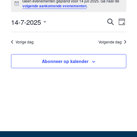
Geen evenementen gepland voor 14 juli 2025. Ga naar de
Bericht
in
volgende aankomende evenementen
.
14
14-7-2025
Eveneme
Even
Zoeken
Dag
juli
weer
Selecteer
Zoeken
een
navig
2025
Vorige dag
Volgende dag
en
datum.
weergev
Abonneer op kalender
navigati