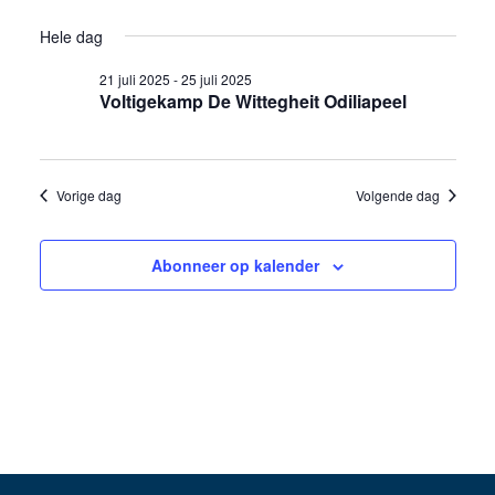
weer
Selecteer
in
Zoeken
Hele dag
een
navig
24
en
datum.
21 juli 2025
-
25 juli 2025
Voltigekamp De Wittegheit Odiliapeel
juli
weergev
2025
navigati
Vorige dag
Volgende dag
Abonneer op kalender