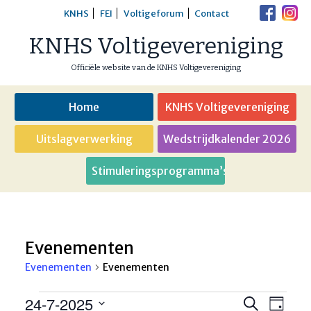
Skip
KNHS
FEI
Voltigeforum
Contact
to
KNHS Voltigevereniging
content
Officiële website van de KNHS Voltigevereniging
Home
KNHS Voltigevereniging
Uitslagverwerking
Wedstrijdkalender 2026
Stimuleringsprogramma’s
Evenementen
Evenementen
Evenementen
Evenementen
24-7-2025
Eveneme
Even
Zoeken
Dag