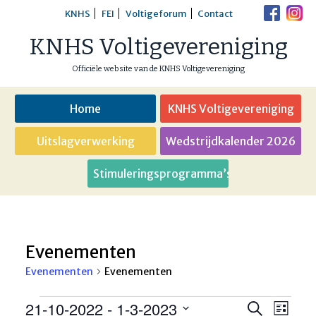
Skip
KNHS
FEI
Voltigeforum
Contact
to
KNHS Voltigevereniging
content
Officiële website van de KNHS Voltigevereniging
Home
KNHS Voltigevereniging
Uitslagverwerking
Wedstrijdkalender 2026
Stimuleringsprogramma’s
Evenementen
Evenementen
Evenementen
Evenementen
21-10-2022
 - 
1-3-2023
Eveneme
Even
Zoeken
Lijst