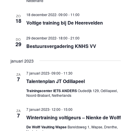
Nederland
18 december 2022- 09:00
-
11:00
ZO
18
Voltige training bij De Heerevelden
29 december 2022- 18:00
-
21:00
DO
29
Bestuursvergadering KNHS VV
januari 2023
7 januari 2023- 09:00
-
11:30
ZA
7
Talentenplan JT Odiliapeel
Trainingscenter IETS ANDERS
Oudedijk 129, Odiliapeel,
Noord-Brabant, Netherlands
7 januari 2023- 12:00
-
15:00
ZA
7
Wintertraining voltigeurs – Nienke de Wolff
De Wolff Vaulting Wapse
Bareldsweg 1, Wapse, Drenthe,