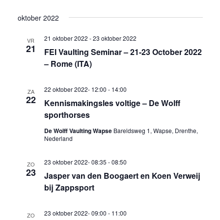
weer
Selecteer
Zoeken
oktober 2022
een
navig
en
datum.
21 oktober 2022
-
23 oktober 2022
VR
weergev
21
FEI Vaulting Seminar – 21-23 October 2022
– Rome (ITA)
navigati
22 oktober 2022- 12:00
-
14:00
ZA
22
Kennismakingsles voltige – De Wolff
sporthorses
De Wolff Vaulting Wapse
Bareldsweg 1, Wapse, Drenthe,
Nederland
23 oktober 2022- 08:35
-
08:50
ZO
23
Jasper van den Boogaert en Koen Verweij
bij Zappsport
23 oktober 2022- 09:00
-
11:00
ZO