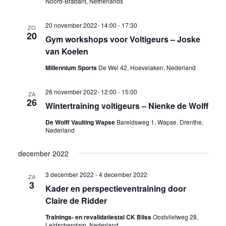
Noord-Brabant, Netherlands
20 november 2022- 14:00
-
17:30
ZO
20
Gym workshops voor Voltigeurs – Joske
van Koelen
Millennium Sports
De Wel 42, Hoevelaken, Nederland
26 november 2022- 12:00
-
15:00
ZA
26
Wintertraining voltigeurs – Nienke de Wolff
De Wolff Vaulting Wapse
Bareldsweg 1, Wapse, Drenthe,
Nederland
december 2022
3 december 2022
-
4 december 2022
ZA
3
Kader en perspectieventraining door
Claire de Ridder
Trainings- en revalidatiestal CK Bliss
Oostvlietweg 28,
Leidschendam, Nederland