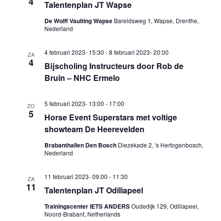
4
Talentenplan JT Wapse
De Wolff Vaulting Wapse
Bareldsweg 1, Wapse, Drenthe,
Nederland
4 februari 2023- 15:30
-
8 februari 2023- 20:00
ZA
4
Bijscholing Instructeurs door Rob de
Bruin – NHC Ermelo
5 februari 2023- 13:00
-
17:00
ZO
5
Horse Event Superstars met voltige
showteam De Heerevelden
Brabanthallen Den Bosch
Diezekade 2, 's Hertogenbosch,
Nederland
11 februari 2023- 09:00
-
11:30
ZA
11
Talentenplan JT Odiliapeel
Trainingscenter IETS ANDERS
Oudedijk 129, Odiliapeel,
Noord-Brabant, Netherlands