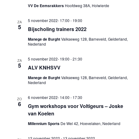
VV De Eemsrakkers
Hoofdweg 38A, Holwierde
5 november 2022- 17:00
-
19:00
ZA
5
Bijscholing trainers 2022
Manege de Burght
Valkseweg 128, Barneveld, Gelderland,
Nederland
5 november 2022- 19:00
-
21:30
ZA
5
ALV KNHSVV
Manege de Burght
Valkseweg 128, Barneveld, Gelderland,
Nederland
6 november 2022- 14:00
-
17:30
ZO
6
Gym workshops voor Voltigeurs – Joske
van Koelen
Millennium Sports
De Wel 42, Hoevelaken, Nederland
12 november 2022
-
13 november 2022