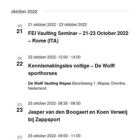
weer
Selecteer
Zoeken
oktober 2022
een
navig
en
datum.
21 oktober 2022
-
23 oktober 2022
VR
weergev
21
FEI Vaulting Seminar – 21-23 October 2022
– Rome (ITA)
navigati
22 oktober 2022- 12:00
-
14:00
ZA
22
Kennismakingsles voltige – De Wolff
sporthorses
De Wolff Vaulting Wapse
Bareldsweg 1, Wapse, Drenthe,
Nederland
23 oktober 2022- 08:35
-
08:50
ZO
23
Jasper van den Boogaert en Koen Verweij
bij Zappsport
23 oktober 2022- 09:00
-
11:00
ZO