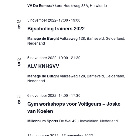
VV De Eemsrakkers
Hoofdweg 38A, Holwierde
5 november 2022- 17:00
-
19:00
ZA
5
Bijscholing trainers 2022
Manege de Burght
Valkseweg 128, Barneveld, Gelderland,
Nederland
5 november 2022- 19:00
-
21:30
ZA
5
ALV KNHSVV
Manege de Burght
Valkseweg 128, Barneveld, Gelderland,
Nederland
6 november 2022- 14:00
-
17:30
ZO
6
Gym workshops voor Voltigeurs – Joske
van Koelen
Millennium Sports
De Wel 42, Hoevelaken, Nederland
12 november 2022
-
13 november 2022