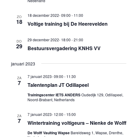
Nederland
18 december 2022- 09:00
-
11:00
ZO
18
Voltige training bij De Heerevelden
29 december 2022- 18:00
-
21:00
DO
29
Bestuursvergadering KNHS VV
januari 2023
7 januari 2023- 09:00
-
11:30
ZA
7
Talentenplan JT Odiliapeel
Trainingscenter IETS ANDERS
Oudedijk 129, Odiliapeel,
Noord-Brabant, Netherlands
7 januari 2023- 12:00
-
15:00
ZA
7
Wintertraining voltigeurs – Nienke de Wolff
De Wolff Vaulting Wapse
Bareldsweg 1, Wapse, Drenthe,