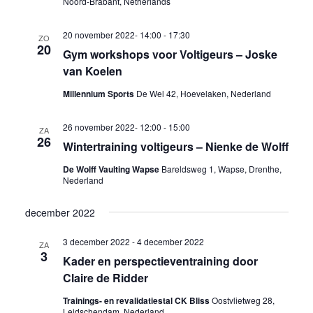
Noord-Brabant, Netherlands
20 november 2022- 14:00
-
17:30
ZO
20
Gym workshops voor Voltigeurs – Joske
van Koelen
Millennium Sports
De Wel 42, Hoevelaken, Nederland
26 november 2022- 12:00
-
15:00
ZA
26
Wintertraining voltigeurs – Nienke de Wolff
De Wolff Vaulting Wapse
Bareldsweg 1, Wapse, Drenthe,
Nederland
december 2022
3 december 2022
-
4 december 2022
ZA
3
Kader en perspectieventraining door
Claire de Ridder
Trainings- en revalidatiestal CK Bliss
Oostvlietweg 28,
Leidschendam, Nederland