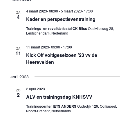
4 maart 2023- 08:00
-
5 maart 2023- 17:00
ZA
4
Kader en perspectieventraining
Trainings- en revalidatiestal CK Bliss
Oostvlietweg 28,
Leidschendam, Nederland
11 maart 2023- 09:00
-
17:00
ZA
11
Kick Off voltigeseizoen ’23 vv de
Heerevelden
april 2023
2 april 2023
ZO
2
ALV en trainingsdag KNHSVV
Trainingscenter IETS ANDERS
Oudedijk 129, Odiliapeel,
Noord-Brabant, Netherlands