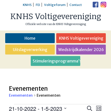
Skip
KNHS
FEI
Voltigeforum
Contact
to
KNHS Voltigevereniging
content
Officiële website van de KNHS Voltigevereniging
Home
KNHS Voltigevereniging
Uitslagverwerking
Wedstrijdkalender 2026
Stimuleringsprogramma’s
Evenementen
Evenementen
Evenementen
Evenementen
21-10-2022
 - 
1-5-2023
Eveneme
Even
Zoeken
Lijst