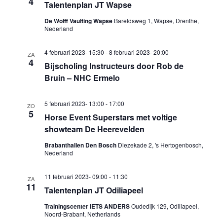
4
Talentenplan JT Wapse
De Wolff Vaulting Wapse
Bareldsweg 1, Wapse, Drenthe,
Nederland
4 februari 2023- 15:30
-
8 februari 2023- 20:00
ZA
4
Bijscholing Instructeurs door Rob de
Bruin – NHC Ermelo
5 februari 2023- 13:00
-
17:00
ZO
5
Horse Event Superstars met voltige
showteam De Heerevelden
Brabanthallen Den Bosch
Diezekade 2, 's Hertogenbosch,
Nederland
11 februari 2023- 09:00
-
11:30
ZA
11
Talentenplan JT Odiliapeel
Trainingscenter IETS ANDERS
Oudedijk 129, Odiliapeel,
Noord-Brabant, Netherlands