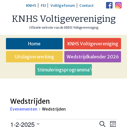
Skip
KNHS
FEI
Voltigeforum
Contact
to
KNHS Voltigevereniging
content
Officiële website van de KNHS Voltigevereniging
Home
KNHS Voltigevereniging
Uitslagverwerking
Wedstrijdkalender 2026
Stimuleringsprogramma’s
Wedstrijden
Evenementen
Wedstrijden
Evenementen
1-2-2025
Eveneme
Even
Zoeken
Maand