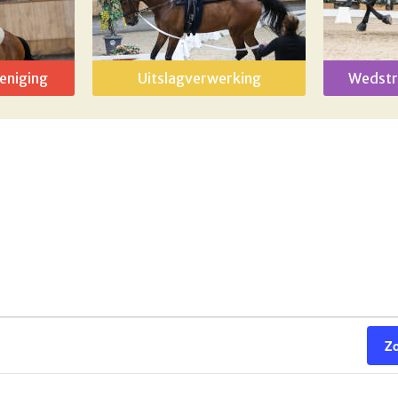
eniging
Uitslagverwerking
Wedstr
Z