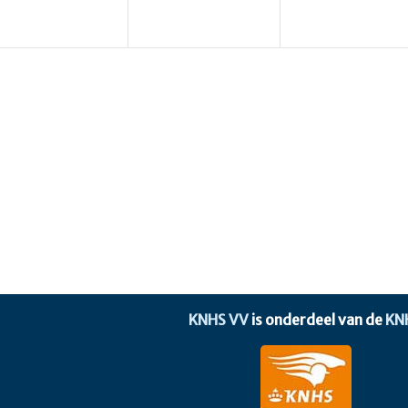
KNHS VV
is onderdeel van de
KN