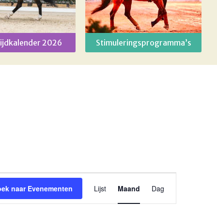
ijdkalender 2026
Stimuleringsprogramma’s
Evenement
oek naar Evenementen
Lijst
Maand
Dag
weergaven
navigatie