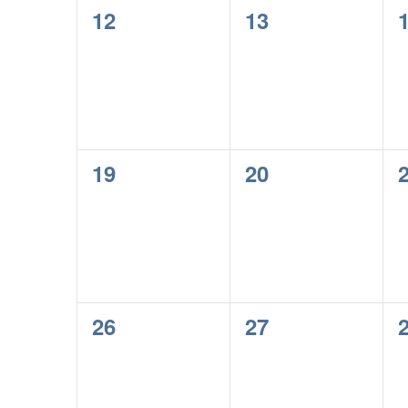
0
0
12
13
evenementen,
evenementen,
0
0
19
20
evenementen,
evenementen,
0
0
26
27
evenementen,
evenementen,