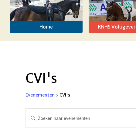
Home
KNHS Voltigever
CVI's
Evenementen
CVI's
Evenementen
Evenementen
Vul
Zoeken
een
keyword
en