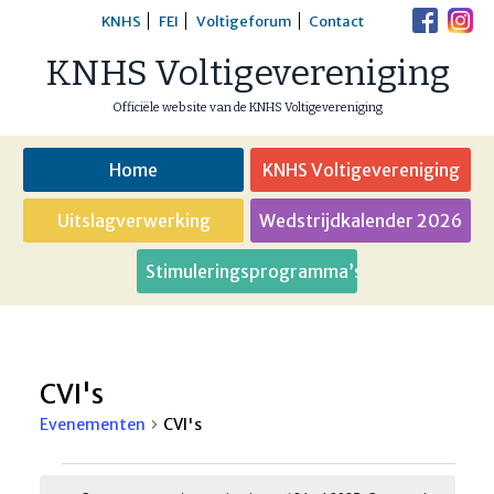
Skip
KNHS
FEI
Voltigeforum
Contact
to
KNHS Voltigevereniging
content
Officiële website van de KNHS Voltigevereniging
Home
KNHS Voltigevereniging
Uitslagverwerking
Wedstrijdkalender 2026
Stimuleringsprogramma’s
CVI's
Evenementen
CVI's
Evenementen