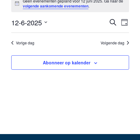
Geen evenementen gepland voor 12 juni 2025. Ga naar de
Bericht
in
volgende aankomende evenementen
.
12
12-6-2025
Eveneme
Even
Zoeken
Dag
juni
weer
Selecteer
Zoeken
een
navig
2025
Vorige dag
Volgende dag
en
datum.
weergev
Abonneer op kalender
navigati