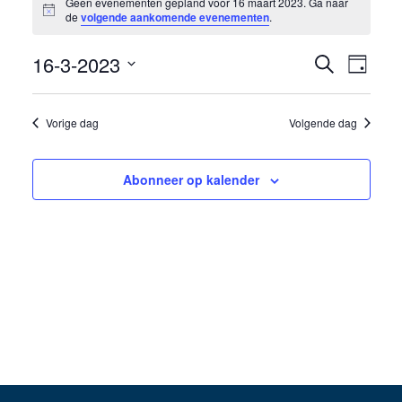
Geen evenementen gepland voor 16 maart 2023. Ga naar
Bericht
in
de
volgende aankomende evenementen
.
16
16-3-2023
Eveneme
Even
Zoeken
Dag
maart
weer
Selecteer
Zoeken
een
navig
2023
Vorige dag
Volgende dag
en
datum.
weergev
Abonneer op kalender
navigati