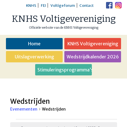
Skip
KNHS
FEI
Voltigeforum
Contact
to
KNHS Voltigevereniging
content
Officiële website van de KNHS Voltigevereniging
Home
KNHS Voltigevereniging
Uitslagverwerking
Wedstrijdkalender 2026
Stimuleringsprogramma’s
Wedstrijden
Evenementen
Wedstrijden
Evenementen