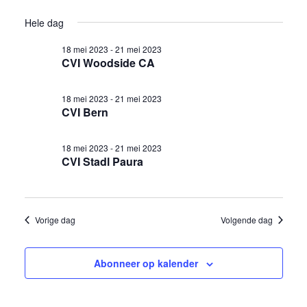
weer
Selecteer
in
Zoeken
Hele dag
een
navig
18
en
datum.
18 mei 2023
-
21 mei 2023
CVI Woodside CA
mei
weergev
2023
navigati
18 mei 2023
-
21 mei 2023
CVI Bern
18 mei 2023
-
21 mei 2023
CVI Stadl Paura
Vorige dag
Volgende dag
Abonneer op kalender