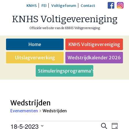
Skip
KNHS
FEI
Voltigeforum
Contact
to
KNHS Voltigevereniging
content
Officiële website van de KNHS Voltigevereniging
Home
KNHS Voltigevereniging
Uitslagverwerking
Wedstrijdkalender 2026
Stimuleringsprogramma’s
Wedstrijden
Evenementen
Wedstrijden
Evenementen
18-5-2023
Eveneme
Even
Zoeken
Dag