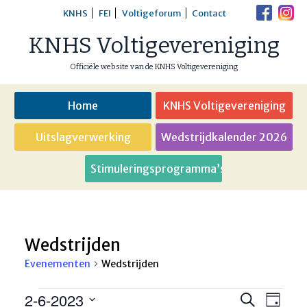
Skip
KNHS
FEI
Voltigeforum
Contact
to
KNHS Voltigevereniging
content
Officiële website van de KNHS Voltigevereniging
Home
KNHS Voltigevereniging
Uitslagverwerking
Wedstrijdkalender 2026
Stimuleringsprogramma’s
Wedstrijden
Evenementen
Wedstrijden
Evenementen
2-6-2023
Eveneme
Even
Zoeken
Dag