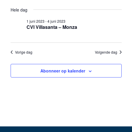
weer
Selecteer
in
Zoeken
Hele dag
een
navig
2
en
datum.
1 juni 2023
-
4 juni 2023
CVI Villasanta – Monza
juni
weergev
2023
navigati
Vorige dag
Volgende dag
Abonneer op kalender