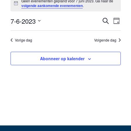
Geen evenementen gepland voor 7 juni 2023. Ga naar de
Bericht
in
volgende aankomende evenementen
.
7
7-6-2023
Eveneme
Even
Zoeken
Dag
juni
weer
Selecteer
Zoeken
een
navig
2023
Vorige dag
Volgende dag
en
datum.
weergev
Abonneer op kalender
navigati