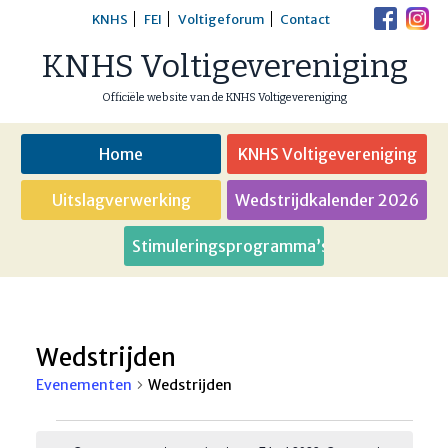
Skip
KNHS
FEI
Voltigeforum
Contact
to
KNHS Voltigevereniging
content
Officiële website van de KNHS Voltigevereniging
Home
KNHS Voltigevereniging
Uitslagverwerking
Wedstrijdkalender 2026
Stimuleringsprogramma’s
Wedstrijden
Evenementen
Wedstrijden
Evenementen