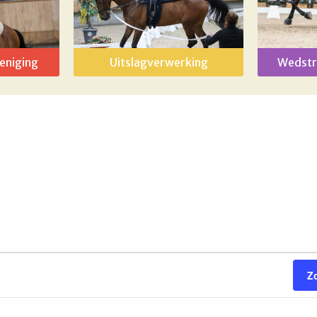
eniging
Uitslagverwerking
Wedstr
Z