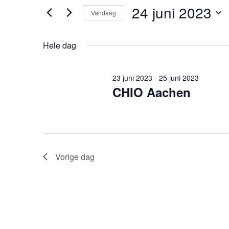
in.
24 juni 2023
Vandaag
juni
weergeven
Zoek
voor
Selecteer
2023
navigatie
Evenementen
een
Hele dag
met
datum.
keyword.
23 juni 2023
-
25 juni 2023
CHIO Aachen
Vorige dag