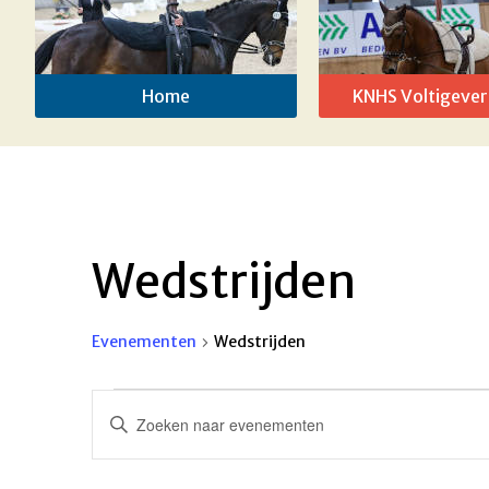
Home
KNHS Voltigever
Wedstrijden
Evenementen
Wedstrijden
Evenementen
Evenementen
Vul
in
Zoeken
een
keyword
24
en