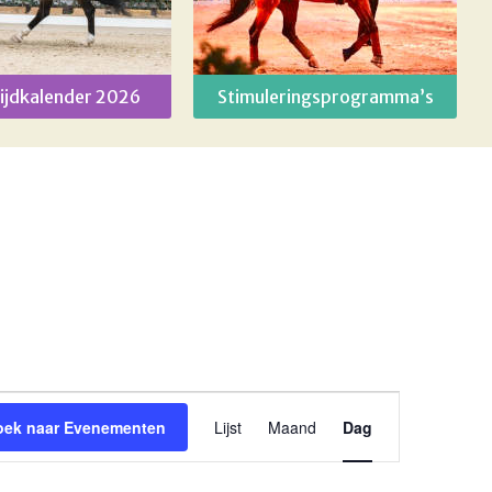
ijdkalender 2026
Stimuleringsprogramma’s
Evenement
oek naar Evenementen
Lijst
Maand
Dag
weergaven
navigatie