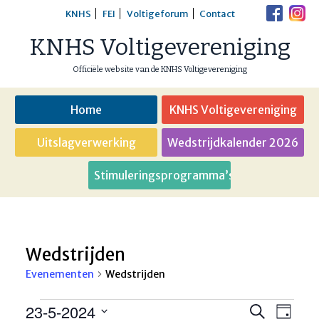
Skip
KNHS
FEI
Voltigeforum
Contact
to
KNHS Voltigevereniging
content
Officiële website van de KNHS Voltigevereniging
Home
KNHS Voltigevereniging
Uitslagverwerking
Wedstrijdkalender 2026
Stimuleringsprogramma’s
Wedstrijden
Evenementen
Wedstrijden
Evenementen
23-5-2024
Eveneme
Even
Zoeken
Dag