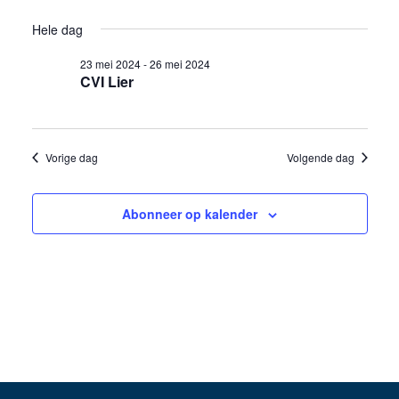
weer
Selecteer
in
Zoeken
Hele dag
een
navig
23
en
datum.
23 mei 2024
-
26 mei 2024
CVI Lier
mei
weergev
2024
navigati
Vorige dag
Volgende dag
Abonneer op kalender